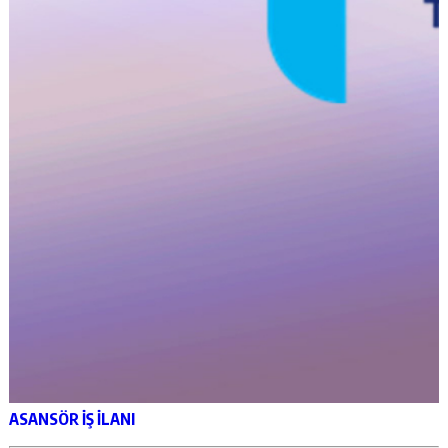
ASANSÖR İŞ İLANI