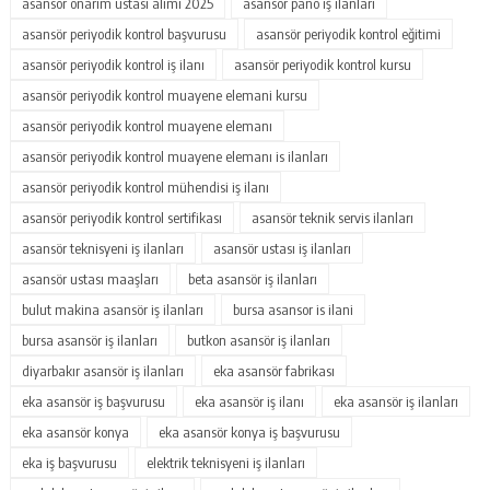
asansör onarım ustası alımı 2025
asansör pano iş ilanları
asansör periyodik kontrol başvurusu
asansör periyodik kontrol eğitimi
asansör periyodik kontrol iş ilanı
asansör periyodik kontrol kursu
asansör periyodik kontrol muayene elemani kursu
asansör periyodik kontrol muayene elemanı
asansör periyodik kontrol muayene elemanı is ilanları
asansör periyodik kontrol mühendisi iş ilanı
asansör periyodik kontrol sertifikası
asansör teknik servis ilanları
asansör teknisyeni iş ilanları
asansör ustası iş ilanları
asansör ustası maaşları
beta asansör iş ilanları
bulut makina asansör iş ilanları
bursa asansor is ilani
bursa asansör iş ilanları
butkon asansör iş ilanları
diyarbakır asansör iş ilanları
eka asansör fabrikası
eka asansör iş başvurusu
eka asansör iş ilanı
eka asansör iş ilanları
eka asansör konya
eka asansör konya iş başvurusu
eka iş başvurusu
elektrik teknisyeni iş ilanları