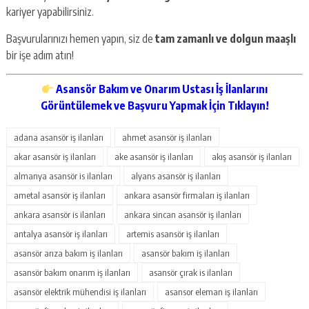
kariyer yapabilirsiniz.
Başvurularınızı hemen yapın, siz de
tam zamanlı ve dolgun maaşlı
bir işe adım atın!
Asansör Bakım ve Onarım Ustası İş İlanlarını
Görüntülemek ve Başvuru Yapmak İçin Tıklayın!
adana asansör iş ilanları
ahmet asansör iş ilanları
akar asansör iş ilanları
ake asansör iş ilanları
akış asansör iş ilanları
almanya asansör is ilanları
alyans asansör iş ilanları
ametal asansör iş ilanları
ankara asansör firmaları iş ilanları
ankara asansör is ilanları
ankara sincan asansör iş ilanları
antalya asansör iş ilanları
artemis asansör iş ilanları
asansör arıza bakım iş ilanları
asansör bakım iş ilanları
asansör bakım onarım iş ilanları
asansör çırak is ilanları
asansör elektrik mühendisi iş ilanları
asansor eleman iş ilanları