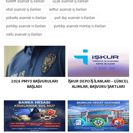
türklift asansör iş ilanları
uçak asansör iş ilanları
vital asansör iş ilanları
wittur asansör iş ilanları
yükseliş asansör is ilanları
yurt dışı asansör is ilanları
yurtdışı asansör is ilanları
yurtdışı asansör montaj is ilanları
zorlu asansör iş ilanları
2026 PMYO BAŞVURULARI
İŞKUR DEPO İŞ İLANLARI – GÜNCEL
BAŞLADI
ALIMLAR, BAŞVURU ŞARTLARI