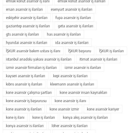
emlak konut asansör iş ilanı
emlak konut asansör iş ilanları
ersan asansör iş ilanları
esenyurt asansör iş ilanları
eskişehir asansör iş ilanları
fupa asansör iş ilanları
gaziantep asansör iş ilanları
geta asansör iş ilanları
gts asansör iş ilanları
has asansör iş ilanları
hyundai asansör is ilanları
ida asansör iş ilanları
İŞKUR asansör bakım ustası iş ilanı
İŞKUR başvuru
İŞKUR iş ilanları
istanbul anadolu yakası asansör iş ilanları
itimat asansör iş ilanları
izmir asansör firmaları iş ilanları
izmir asansör is ilanları
kayseri asansör iş ilanları
kepi asansör iş ilanları
kıbrıs asansör iş ilanları
kleemann asansör iş ilanları
kone asansör çalışma şartları
kone asansör insan kaynakları
kone asansör iş başvurusu
kone asansör iş ilanı
kone asansör iş ilanları
kone asansör izmir
kone asansör kariyer
kone iş ilanı
kone iş ilanları
konya akış asansör iş ilanları
konya asansör is ilanları
löher asansör iş ilanları